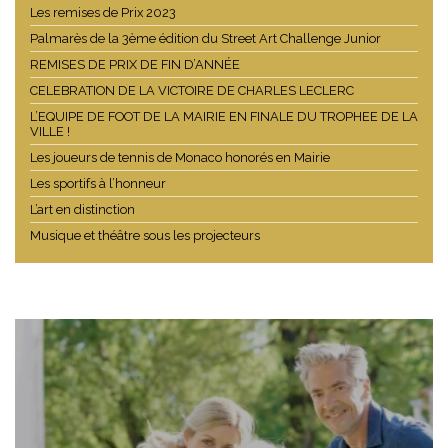
Remise des Prix de l’École Supérieure d’Arts Plastiques / Pavillon
Bosio
RIVIERA ELECTRIC CHALLENGE – LA MAIRIE REMPORTE LA
8EME EDITION ET 4 PRIX
REMISE DE LA TOILE DE L’ARBRE SIGNE PAR LES ENFANTS DU
SOUVERAIN
Festival International du Cirque de Monte-Carlo : 2 prix "Mairie de
Monaco"
Remise des Prix de la No Finish Line
Trophée de la Ville de Monaco : l'équipe de la Mairie en finale
Les remises de Prix 2023
Palmarès de la 3ème édition du Street Art Challenge Junior
REMISES DE PRIX DE FIN D’ANNÉE
CELEBRATION DE LA VICTOIRE DE CHARLES LECLERC
L’EQUIPE DE FOOT DE LA MAIRIE EN FINALE DU TROPHEE DE LA
VILLE !
Les joueurs de tennis de Monaco honorés en Mairie
Les sportifs à l’honneur
L’art en distinction