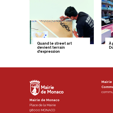
Quand le street art
À 
devient terrain
D
d’expression
Mairie
Commu
commun
Mairie de Monaco
Place de la Mairie
98000
MONACO