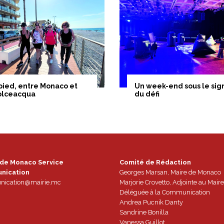
pied, entre Monaco et
Un week-end sous le sig
olceacqua
du défi
 de Monaco Service
Comité de Rédaction
nication
Georges Marsan, Maire de Monaco
ication@mairie.mc
Marjorie Crovetto, Adjointe au Maire
Déléguée à la Communication
Andrea Pucnik Danty
Sandrine Bonilla
Vanessa Guillot