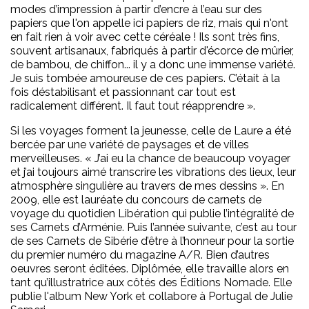
modes d’impression à partir d’encre à l’eau sur des
papiers que l'on appelle ici papiers de riz, mais qui n'ont
en fait rien à voir avec cette céréale ! Ils sont très fins,
souvent artisanaux, fabriqués à partir d'écorce de mûrier,
de bambou, de chiffon... il y a donc une immense variété.
Je suis tombée amoureuse de ces papiers. C’était à la
fois déstabilisant et passionnant car tout est
radicalement différent. Il faut tout réapprendre ».
Si les voyages forment la jeunesse, celle de Laure a été
bercée par une variété de paysages et de villes
merveilleuses. « J’ai eu la chance de beaucoup voyager
et j’ai toujours aimé transcrire les vibrations des lieux, leur
atmosphère singulière au travers de mes dessins ». En
2009, elle est lauréate du concours de carnets de
voyage du quotidien Libération qui publie l’intégralité de
ses Carnets d’Arménie. Puis l’année suivante, c’est au tour
de ses Carnets de Sibérie d’être à l’honneur pour la sortie
du premier numéro du magazine A/R. Bien d’autres
oeuvres seront éditées. Diplômée, elle travaille alors en
tant qu’illustratrice aux côtés des Éditions Nomade. Elle
publie l'album New York et collabore à Portugal de Julie