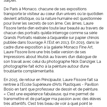
Sarperi.
De Paris à Monaco, chacune de ses expositions
transporte le visiteur au cœur d’un univers où le quotidien
devient artistique, où la nature humaine est questionnée
pour livrer les secrets de son âme. Ces âmes, Laure
Fissore tente d’en extraire toute leur beauté au travers de
chacun des portraits qu’elle interroge comme sa série
Grands Portraits réalisée à l’aquarelle sur papier chinois
publiée dans l’ouvrage À l’Est en 2013. En 2015, dans le
cadre d’une exposition à la galerie Monaco Fine Art,
Laure Fissore livre une très belle version de ses
Impressions about Irkutsk au travers d’un dialogue de
son travail avec celui du photographe Nick Danziger. La
photographie fait écho à la peinture autour d’une
troublante complémentarité.
En 2015, de retour en Principauté, Laure Fissore fait sa
rentrée à l’École Supérieure d’Arts Plastiques - Pavillon
Bosio en tant que professeur de dessin et de peinture.
« C’est une expérience fabuleuse, qui me permet de
transmettre et de partager ma passion avec des élèves
très attentifs. C’est très beau de voir à quel point le