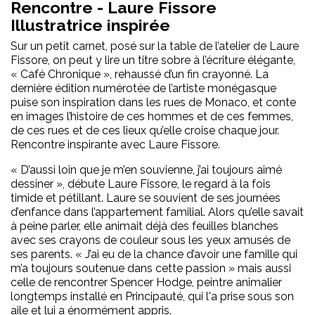
Rencontre - Laure Fissore
Illustratrice inspirée
Sur un petit carnet, posé sur la table de l’atelier de Laure
Fissore, on peut y lire un titre sobre à l’écriture élégante,
« Café Chronique », rehaussé d’un fin crayonné. La
dernière édition numérotée de l’artiste monégasque
puise son inspiration dans les rues de Monaco, et conte
en images l’histoire de ces hommes et de ces femmes,
de ces rues et de ces lieux qu’elle croise chaque jour.
Rencontre inspirante avec Laure Fissore.
« D’aussi loin que je m’en souvienne, j’ai toujours aimé
dessiner », débute Laure Fissore, le regard à la fois
timide et pétillant. Laure se souvient de ses journées
d’enfance dans l’appartement familial. Alors qu’elle savait
à peine parler, elle animait déjà des feuilles blanches
avec ses crayons de couleur sous les yeux amusés de
ses parents. « J’ai eu de la chance d’avoir une famille qui
m’a toujours soutenue dans cette passion » mais aussi
celle de rencontrer Spencer Hodge, peintre animalier
longtemps installé en Principauté, qui l'a prise sous son
aile et lui a énormément appris.