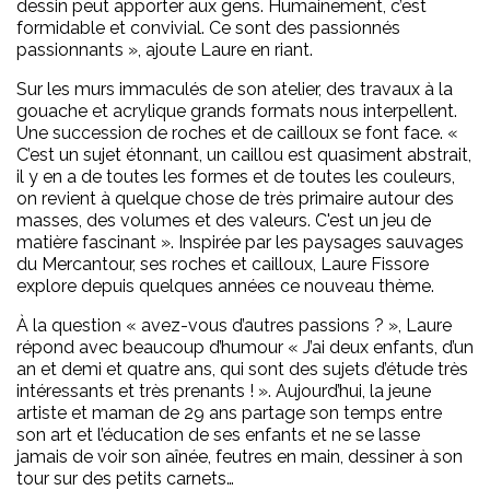
dessin peut apporter aux gens. Humainement, c’est
formidable et convivial. Ce sont des passionnés
passionnants », ajoute Laure en riant.
Sur les murs immaculés de son atelier, des travaux à la
gouache et acrylique grands formats nous interpellent.
Une succession de roches et de cailloux se font face. «
C’est un sujet étonnant, un caillou est quasiment abstrait,
il y en a de toutes les formes et de toutes les couleurs,
on revient à quelque chose de très primaire autour des
masses, des volumes et des valeurs. C'est un jeu de
matière fascinant ». Inspirée par les paysages sauvages
du Mercantour, ses roches et cailloux, Laure Fissore
explore depuis quelques années ce nouveau thème.
À la question « avez-vous d’autres passions ? », Laure
répond avec beaucoup d’humour « J’ai deux enfants, d’un
an et demi et quatre ans, qui sont des sujets d’étude très
intéressants et très prenants ! ». Aujourd’hui, la jeune
artiste et maman de 29 ans partage son temps entre
son art et l’éducation de ses enfants et ne se lasse
jamais de voir son aînée, feutres en main, dessiner à son
tour sur des petits carnets…