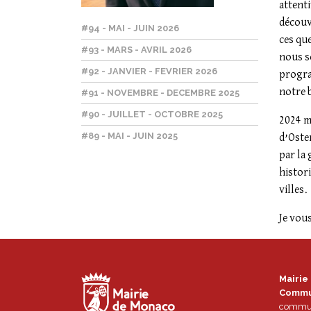
attenti
découvr
#94 - MAI - JUIN 2026
ces qu
#93 - MARS - AVRIL 2026
nous s
#92 - JANVIER - FEVRIER 2026
progra
notre 
#91 - NOVEMBRE - DECEMBRE 2025
#90 - JUILLET - OCTOBRE 2025
2024 ma
#89 - MAI - JUIN 2025
d’Osten
par la
histori
villes.
Je vou
Mairie
Commu
commun