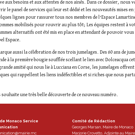
ve aux besoins et aux attentes de nos ainés. Dans ce dossier, nous v
ir le panel de services qui leur est dédié et les nouveautés mises en 
elques lignes pour rassurer tous nos membres de l’Espace Lamartine
ommes mobilisés pour rouvrir au plus tôt; Les équipes restent à vot
mmes alternatifs ont été mis en place en attendant de pouvoir vous
bel Espace.
rque aussi la célébration de nos trois jumelages. Des 60 ans de jume
de à la première bougie soufflée scellant le lien avec Dolceacqua ce
 grande amitié qui nous lie à Lucciana en Corse, les jumelages offre
ques qui rappellent les liens indéfectibles et si riches que nous par
s souhaite une très belle découverte de ce nouveau numéro.
 de Monaco Service
Comité de Rédaction
nication
Georges Marsan, Maire de Monaco
ication@mairie.mc
Marjorie Crovetto, Adjointe au Maire