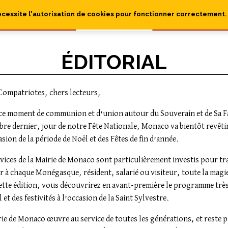
écessite l'autorisation de cookies pour fonctionner correctement.
ÉDITORIAL
Compatriotes, chers lecteurs,
ce moment de communion et d’union autour du Souverain et de Sa Fa
re dernier, jour de notre Fête Nationale, Monaco va bientôt revêtir
asion de la période de Noël et des Fêtes de fin d’année.
rvices de la Mairie de Monaco sont particulièrement investis pour tr
ir à chaque Monégasque, résident, salarié ou visiteur, toute la magie
ette édition, vous découvrirez en avant-première le programme très
 et des festivités à l’occasion de la Saint Sylvestre.
rie de Monaco œuvre au service de toutes les générations, et reste 