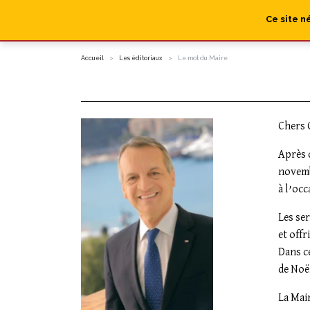
Ce site n
Accueil
Les éditoriaux
Le mot du Maire
Chers 
Après 
novemb
à l’occ
Les se
et offr
Dans c
de Noël
La Mai