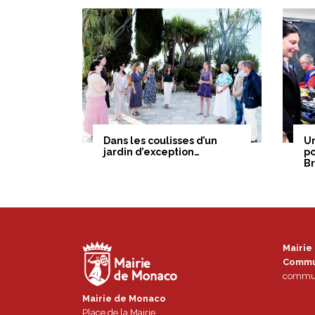
Dans les coulisses d’un
U
jardin d’exception…
po
B
Mairie
Commu
commun
Mairie de Monaco
Place de la Mairie