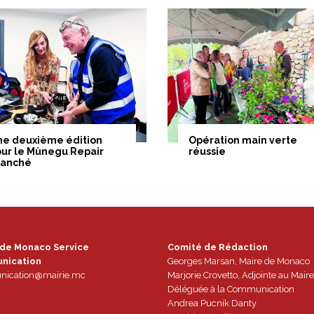
ne deuxième édition
Opération main verte
ur le Mùnegu Repair
réussie
ranché
 de Monaco Service
Comité de Rédaction
nication
Georges Marsan, Maire de Monaco
ication@mairie.mc
Marjorie Crovetto, Adjointe au Maire
Déléguée à la Communication
Andrea Pucnik Danty