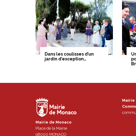
Dans les coulisses d’un
U
jardin d’exception…
po
B
Mairie
Commu
commun
Mairie de Monaco
Place de la Mairie
98000
MONACO