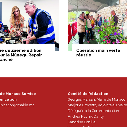
ne deuxième édition
Opération main verte
ur le Mùnegu Repair
réussie
ranché
 de Monaco Service
Comité de Rédaction
nication
Georges Marsan, Maire de Monaco
ication@mairie.mc
Marjorie Crovetto, Adjointe au Maire
Déléguée à la Communication
Andrea Pucnik Danty
Sandrine Bonilla