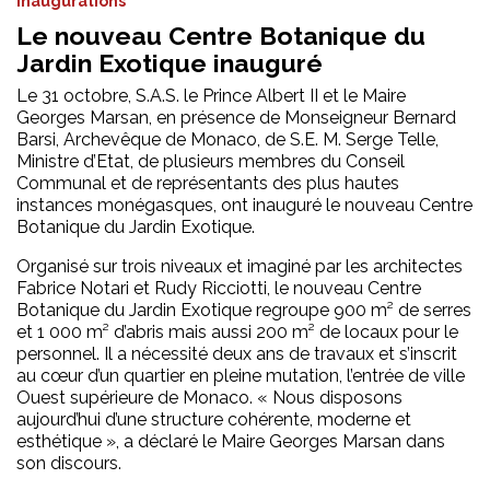
inaugurations
Le nouveau Centre Botanique du
Jardin Exotique inauguré
Le 31 octobre, S.A.S. le Prince Albert II et le Maire
Georges Marsan, en présence de Monseigneur Bernard
Barsi, Archevêque de Monaco, de S.E. M. Serge Telle,
Ministre d’Etat, de plusieurs membres du Conseil
Communal et de représentants des plus hautes
instances monégasques, ont inauguré le nouveau Centre
Botanique du Jardin Exotique.
Organisé sur trois niveaux et imaginé par les architectes
Fabrice Notari et Rudy Ricciotti, le nouveau Centre
Botanique du Jardin Exotique regroupe 900 m² de serres
et 1 000 m² d’abris mais aussi 200 m² de locaux pour le
personnel. Il a nécessité deux ans de travaux et s’inscrit
au cœur d’un quartier en pleine mutation, l’entrée de ville
Ouest supérieure de Monaco. « Nous disposons
aujourd’hui d’une structure cohérente, moderne et
esthétique », a déclaré le Maire Georges Marsan dans
son discours.