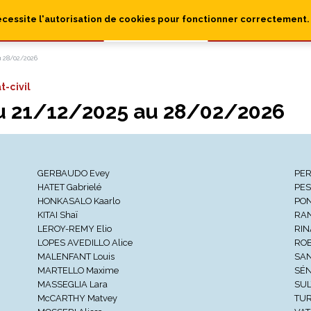
écessite l'autorisation de cookies pour fonctionner correctement.
u 28/02/2026
t-civil
du 21/12/2025 au 28/02/2026
GERBAUDO Evey
PER
HATET Gabrielé
PES
HONKASALO Kaarlo
PON
KITAI Shaï
RAN
LEROY-REMY Elio
RIN
LOPES AVEDILLO Alice
ROB
MALENFANT Louis
SAN
MARTELLO Maxime
SÉN
MASSEGLIA Lara
SUL
McCARTHY Matvey
TUR