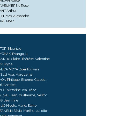
RICAN Adèle
WEIJMEREN Rose
ANT Arthur
FF Max-Alexandre
ATI Noah
TORI Maurizio
YCHAKI Evangelia
CARDO Claire, Thérèse, Valentine
CK Joyce
ALICA MOYA Zdenko, Ivan
ELLI Ada, Marguerite
HON Philippe, Etienne, Claude,
i, Charles
LI Victorine, Ida, Irène
ENAL Jean, Guillaume, Nestor
SI Jeannine
IO Nicole, Marie, Elvire
ANELLI Silvia, Marthe, Juliette
ÏBER Ingeborg