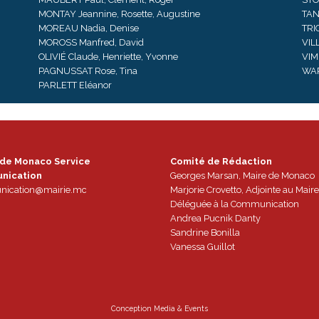
MONTAY Jeannine, Rosette, Augustine
TAN
MOREAU Nadia, Denise
TRI
MOROSS Manfred, David
VIL
OLIVIÉ Claude, Henriette, Yvonne
VIM
PAGNUSSAT Rose, Tina
WAR
PARLETT Eléanor
 de Monaco Service
Comité de Rédaction
nication
Georges Marsan, Maire de Monaco
ication@mairie.mc
Marjorie Crovetto, Adjointe au Maire
Déléguée à la Communication
Andrea Pucnik Danty
Sandrine Bonilla
Vanessa Guillot
Conception
Media & Events