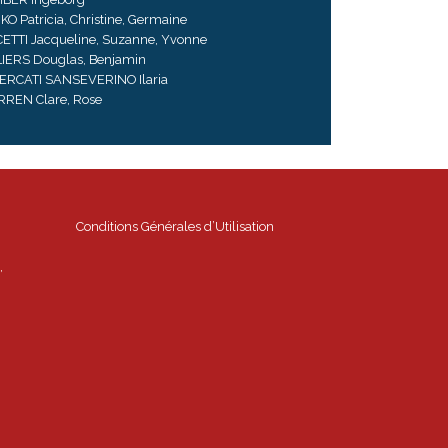
KO Patricia, Christine, Germaine
CETTI Jacqueline, Suzanne, Yvonne
LIERS Douglas, Benjamin
ERCATI SANSEVERINO Ilaria
REN Clare, Rose
Conditions Générales d’Utilisation
,