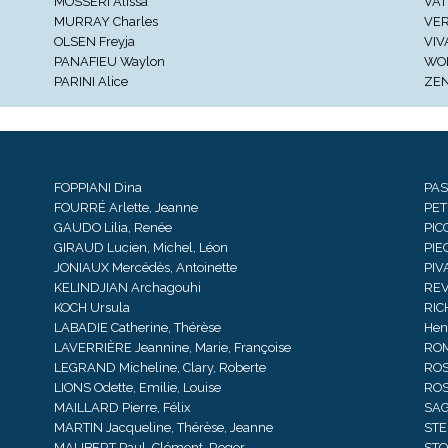
MOSSERI Alissa
VAT
MURRAY Charles
VER
OLSEN Freyja
VIV
PANAFIEU Waylon
WOL
PARINI Alice
ZEN
FOPPIANI Dina
PAS
FOURRÉ Arlette, Jeanne
PET
GAUDO Lilia, Renée
PIC
GIRAUD Lucien, Michel, Léon
PIE
JONIAUX Mercédès, Antoinette
PIV
KELINDJIAN Archagouhi
REV
KOCH Ursula
RIC
LABADIE Catherine, Thérèse
Henr
LAVERRIÈRE Jeannine, Marie, Françoise
ROMO
LEGRAND Micheline, Clary, Roberte
ROS
LIONS Odette, Emilie, Louise
ROS
MAILLARD Pierre, Félix
SAGL
MARTIN Jacqueline, Thérèse, Jeanne
STEF
MAUBERT Paul, Clément, Roger
STO