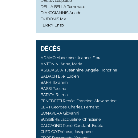
DELIJA Leopoldo
DELLA BELLA Tommaso
DIAKOGIANNIS Ariadni
DUDONIS Mia
FERRY Enzo
DÉCÈS
ADAMO Madeleine, Jeanne, Flora
ANTONINI Anna, Maria
ASQUASCIATI Jeannine, Angèle, Honorine
BADACH Elie, Lucien
BAHRI Ibrahim
BASSI Paolina
BATATA Fatima
BENEDETTI Renée, Francine, Alexandrine
BERT Georges, Charles, Fernand
BONAVERA Giovanni
BUSSIÈRE Jacqueline, Christiane
CALCAGNO René, Constant, Fidèle
CLERICO Thérèse, Joséphine
CROS Raymonde, Yvonne