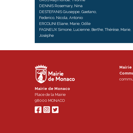
DENNIS Rosemary, Nina
DESTEFANIS Giuseppe, Gaetano,
Federico, Nicola, Antonio
ERCOLINI Eliane, Marie, Odile
FAGNEUX Simone, Lucienne, Berthe, Thérèse, Marie,
Josèphe
Mairie
Commu
commun
Mairie de Monaco
Place de la Mairie
98000
MONACO