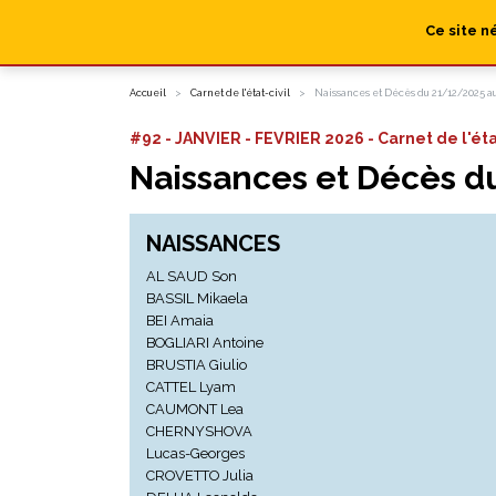
Ce site n
Accueil
Carnet de l'état-civil
Naissances et Décès du 21/12/2025 a
#92 - JANVIER - FEVRIER 2026 - Carnet de l'éta
Naissances et Décès 
NAISSANCES
AL SAUD Son
BASSIL Mikaela
BEI Amaia
BOGLIARI Antoine
BRUSTIA Giulio
CATTEL Lyam
CAUMONT Lea
CHERNYSHOVA
Lucas-Georges
CROVETTO Julia