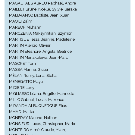
MAGALHÃES ABREU Raphael, André
MAILLET Brune, Noëlle, Sylvie, Baraka
MALBRANCQ Baptiste, Jean, Xuan
MAOILI Zaïm
MARBOH Milhann
MARCZENIA Maksymilian, Szymon
MARTIGUE Tessa, Jeanne, Madeleine
MARTIN Alenzo, Olivier
MARTIN Eléanore, Angela, Béatrice
MARTIN Manakofaiva, Jean-Marc
MASCRET Tom
MASSA Marina, Giulia
MÉLAN Romy, Léna, Stella
MENEGATTO Maya
MIDIERE Leny
MIGLIASSO Léana, Brigitte, Marinette
MILLO Gabriel, Lucas, Maxence
MIRANDA ALBUQUERQUE Elias
MMADI Malka
MONFRAY Malone, Nathan
MONSIEUR Lucas, Christopher, Martin
MONTEIRO Aimé, Claude, Yvan,