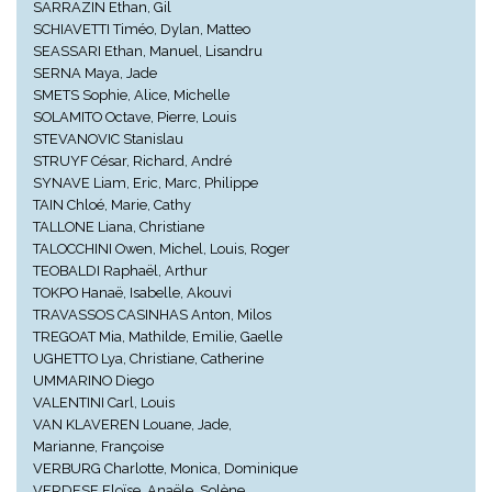
SARRAZIN Ethan, Gil
SCHIAVETTI Timéo, Dylan, Matteo
SEASSARI Ethan, Manuel, Lisandru
SERNA Maya, Jade
SMETS Sophie, Alice, Michelle
SOLAMITO Octave, Pierre, Louis
STEVANOVIC Stanislau
STRUYF César, Richard, André
SYNAVE Liam, Eric, Marc, Philippe
TAIN Chloé, Marie, Cathy
TALLONE Liana, Christiane
TALOCCHINI Owen, Michel, Louis, Roger
TEOBALDI Raphaël, Arthur
TOKPO Hanaë, Isabelle, Akouvi
TRAVASSOS CASINHAS Anton, Milos
TREGOAT Mia, Mathilde, Emilie, Gaelle
UGHETTO Lya, Christiane, Catherine
UMMARINO Diego
VALENTINI Carl, Louis
VAN KLAVEREN Louane, Jade,
Marianne, Françoise
VERBURG Charlotte, Monica, Dominique
VERDESE Eloïse, Anaële, Solène