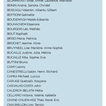
BLOMMAART Rose, Annie, Laurence, Marcelle
BONIN Ariana, Sandra, Christel
BOSCAGLI Valentin, Alberto, Gilbert
BOTTICINI Gabrielle
BOUDEMAGH Malek-Edoardo
BOUHACHEM Eleanore
BOURGOIS Léo, Mathéo
BOUT Raphaël
BRISCI Maria, Patricia
BROCHET Jeanne, Aline
BRUYNEEL Lise, Marlène, Anne-Sophie
BUCAILLE Justine, Julia, Mélina
BUCAILLE Mila, Sophie, Eva
BUTTINI Bruno
CAMY Lenny
CANESTRELLI Gabin, Henri, Richard
CAPRA Michael, Lucius
CARUGE Quetzalli, Itzayana
CARVALHO COSTA John
CAUDROY-BELATIK Mélia
CELLARIO Victoria, Valérie, Isabelle
CHANE-CHUEN-KEE Théo, René, Eric
CHAUMILLON Lino, Tenzin