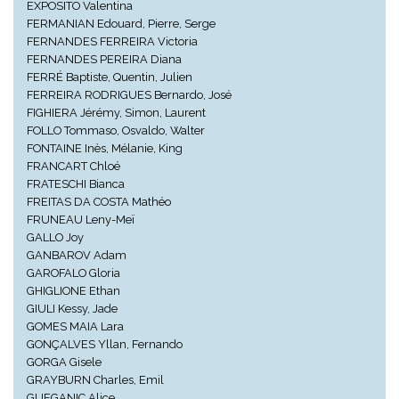
EXPOSITO Valentina
FERMANIAN Edouard, Pierre, Serge
FERNANDES FERREIRA Victoria
FERNANDES PEREIRA Diana
FERRÉ Baptiste, Quentin, Julien
FERREIRA RODRIGUES Bernardo, José
FIGHIERA Jérémy, Simon, Laurent
FOLLO Tommaso, Osvaldo, Walter
FONTAINE Inès, Mélanie, King
FRANCART Chloé
FRATESCHI Bianca
FREITAS DA COSTA Mathéo
FRUNEAU Leny-Meï
GALLO Joy
GANBAROV Adam
GAROFALO Gloria
GHIGLIONE Ethan
GIULI Kessy, Jade
GOMES MAIA Lara
GONÇALVES Yllan, Fernando
GORGA Gisele
GRAYBURN Charles, Emil
GUEGANIC Alice