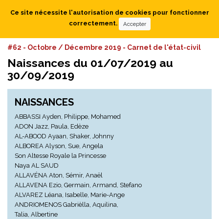
Ce site nécessite l'autorisation de cookies pour fonctionner
correctement.
Accepter
#62 - Octobre / Décembre 2019 - Carnet de l'état-civil
Naissances du 01/07/2019 au
30/09/2019
NAISSANCES
ABBASSI Ayden, Philippe, Mohamed
ADON Jazz, Paula, Edèze
AL-ABOOD Ayaan, Shaker, Johnny
ALBOREA Alyson, Sue, Angela
Son Altesse Royale la Princesse
Naya AL SAUD
ALLAVÉNA Aton, Sémir, Anaël
ALLAVENA Ezio, Germain, Armand, Stefano
ALVAREZ Léana, Isabelle, Marie-Ange
ANDRIOMENOS Gabrièlla, Aquilina,
Talia, Albertine