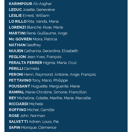
KARIMPOUR
Ali-Asghar
LEDUC
Josette, Geneviève
LESLIE
Ernest, William
LO RILLO
Rita, Vanda, Maria
LORENZI
Blanche, Rose, Marie
MARTINI
René, Guillaume, Ange
Mc GOVREN
Moira, Patricia
NATHAN
Geoffrey
NUIJEN
Catharina, Gerardina, Elisabeth
PEGLION
Jean-Yves, François
PERALTA FERRER
Higinia, Maria, Cruz
PERILLI
Carmela
PERONI
Henri, Raymond, Antoine, Ange, François
PETTAVINO
Tony, Mario, Philippe
POUSSANT
Huguette, Marguerite, Marie
RAMPAL
Marie-Christine, Simone, Francillon
REY
Micheline, Colette, Marthe, Marie, Marcelle
RICCIARDI
Michele
ROFFINO
Michel, Camille
ROSE
John, Norman
SALVETTI
Adrien, Louis, Pie
SAPIN
Monique, Clémence