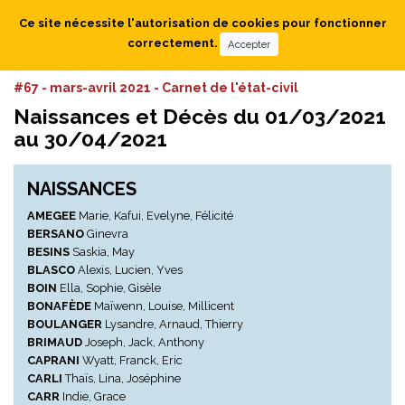
Ce site nécessite l'autorisation de cookies pour fonctionner
correctement.
Accepter
#67 - mars-avril 2021 - Carnet de l'état-civil
Naissances et Décès du 01/03/2021
au 30/04/2021
NAISSANCES
AMEGEE
Marie, Kafui, Evelyne, Félicité
BERSANO
Ginevra
BESINS
Saskia, May
BLASCO
Alexis, Lucien, Yves
BOIN
Ella, Sophie, Gisèle
BONAFÈDE
Maïwenn, Louise, Millicent
BOULANGER
Lysandre, Arnaud, Thierry
BRIMAUD
Joseph, Jack, Anthony
CAPRANI
Wyatt, Franck, Eric
CARLI
Thaïs, Lina, Joséphine
CARR
Indie, Grace