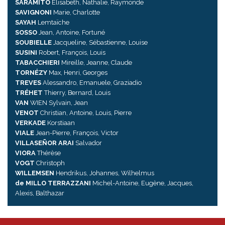
SARAMITO
Elisabeth, Nathalie, Raymonde
SAVIGNONI
Marie, Charlotte
SAYAH
Lemtaïche
SOSSO
Jean, Antoine, Fortuné
SOUBIELLE
Jacqueline, Sébastienne, Louise
SUSINI
Robert, François, Louis
TABACCHIERI
Mireille, Jeanne, Claude
TORNÉZY
Max, Henri, Georges
TREVES
Alessandro, Emanuele, Graziadio
TRÉHET
Thierry, Bernard, Louis
VAN
WIEN Sylvain, Jean
VENOT
Christian, Antoine, Louis, Pierre
VERKADE
Korstiaan
VIALE
Jean-Pierre, François, Victor
VILLASEÑOR ARAI
Salvador
VIORA
Thérèse
VOGT
Christoph
WILLEMSEN
Hendrikus, Johannes, Wilhelmus
de MILLO TERRAZZANI
Michel-Antoine, Eugène, Jacques,
Alexis, Balthazar