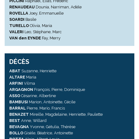
PICCINI
Raphaël, Elias, Frédéric
RENAUDEAU
Dounia, Narriman, Adèle
ROVELLA
Joey, Emmanuelle
SOARDI
Basile
TURELLO
Olivia, Maria
VALERI
Leo, Stéphane, Marc
VAN den EYNDE
Fay, Merry
DÉCÈS
ABAT
Suzanne, Henriette
ALTARE
Maria
ARFINI
Vilma
ARGAGNON
François, Pierre, Dominique
ASSO
Césarine, Albertine
BAMBUSI
Marion, Antoinette, Cécile
BARRAL
Pierre, Mario, Francis
BENAZET
Mireille, Magdelaine, Henriette, Paulette
BEST
Anne, Willard
BEVAGNA
Yvonne, Gétulia, Thérèse
BOLLO
Gisèle, Béatrice, Antoinette