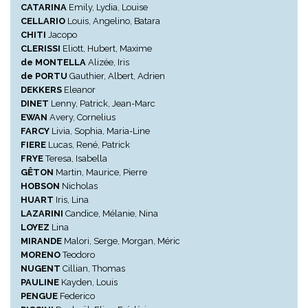
CATARINA
Emily, Lydia, Louise
CELLARIO
Louis, Angelino, Batara
CHITI
Jacopo
CLERISSI
Eliott, Hubert, Maxime
de MONTELLA
Alizée, Iris
de PORTU
Gauthier, Albert, Adrien
DEKKERS
Eleanor
DINET
Lenny, Patrick, Jean-Marc
EWAN
Avery, Cornelius
FARCY
Livia, Sophia, Maria-Line
FIERE
Lucas, René, Patrick
FRYE
Teresa, Isabella
GÊTON
Martin, Maurice, Pierre
HOBSON
Nicholas
HUART
Iris, Lina
LAZARINI
Candice, Mélanie, Nina
LOYEZ
Lina
MIRANDE
Malori, Serge, Morgan, Méric
MORENO
Teodoro
NUGENT
Cillian, Thomas
PAULINE
Kayden, Louis
PENGUE
Federico