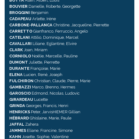
BOTTA
Alain, Albert, Louis
BOUVIER
Danielle, Roberte, Georgette
BROGGINI
Benjamin
CADAPEAU
Arlette, Irène
CARBONE-PALLANCA
Christine, Jacqueline, Pierrette
CARRETTO
Gianfranco, Ferruccio, Angelo
CATELANI
Attilio, Dominique, Marcel
CAVALLARI
Liliane, Eglantine, Elvire
CLARK
Joan, Miriam
CORNIOLO
Noëlie, Marcelle, Pauline
DUMONT
Juliette, Pierrette
DURANTE
Françoise, Marie
ELENA
Lucien, René, Joseph
FULCHIRON
Christian, Claude, Pierre, Marie
GAMBAZZI
Marco, Brenno, Hermes
GAROSCIO
Edmond, Nicolas, Ludovic
GIRARDEAU
Lucette
GRINDA
Georges, Francis, Henri
HENRICKS
Peter, JarvisHIEMER Gillian
HÉBRARD
Ghislaine, Marie, Paule
JAFFAL
Zahera
JAMMES
Eliane, Francine, Simone
KAHN
Josette, Sophie, Valentine