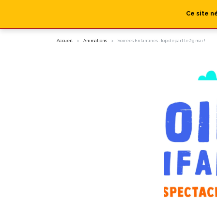
Ce site n
Accueil
Animations
Soirées Enfantines : top départ le 29 mai !