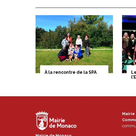
À la rencontre de la SPA
Le
l’
Mairie
Commu
commun
Mairie de Monaco