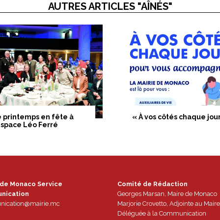
AUTRES ARTICLES "AÎNÉS"
 printemps en fête à
« À vos côtés chaque jou
Espace Léo Ferré
 de Monaco Service
Comité de Rédaction
nication
Georges Marsan, Maire de Monaco
ication@mairie.mc
Marjorie Crovetto, Adjointe au Maire
Déléguée à la Communication